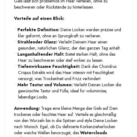
Gels lässt sich problemlos im Haar verteilen, ohne zu
beschweren oder Rückstände zu hinterlassen.
Vorteile auf einen Blick:
•
Perfekte Definition:
Deine Locken werden präzise und
klar geformt, ohne an Sprungkraft zu verlieren.
•
Strahlender Glanz:
Verleiht Deinem Haar einen
gesunden, natürlichen Glanz, der den ganzen Tag anhält.
•
Langanhaltender Halt:
Bietet starken Halt, ohne das
Haar zu beschweren oder steif wirken zu lassen.
•
Tiefenwirksame Feuchtigkeit:
Dank des Chondrus
Crispus Extrakts wird das Haar intensiv mit Feuchtigkeit
versorgt, was Trockenheit und Frizz verhindert.
•
Mehr Textur und Volumen:
Verleiht Deinen Locken die
gewünschte Textur und Fülle, ideal für voluminöse,
lebendige Looks.
Anwendung:
Trage eine kleine Menge des Gels auf Dein
trockenes oder feuchtes Haar auf. Verteile es gleichmäßig
von den Wurzeln bis in die Spitzen und style Deine Locken
nach Wunsch. Egal, ob Du definierte Korkenzieherlocken
oder weiche Wellen bevorzugst, das
Waterclouds