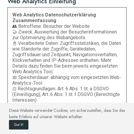
Web Analytics Einleitung
Web Analytics Datenschutzerklärung
Zusammenfassung
👥 Betroffene: Besucher der Website
🤝 Zweck: Auswertung der Besucherinformationen
zur Optimierung des Webangebots.
📓 Verarbeitete Daten: Zugriffsstatistiken, die Daten
wie Standorte der Zugriffe, Gerätedaten,
Zugriffsdauer und Zeitpunkt, Navigationsverhalten,
Klickverhalten und IP-Adressen enthalten. Mehr
Details dazu finden Sie beim jeweils eingesetzten
Web Analytics Tool.
📅 Speicherdauer: abhängig vom eingesetzten Web-
Analytics-Tool
⚖️ Rechtsgrundlagen: Art. 6 Abs. 1 lit. a DSGVO
(Einwilligung), Art. 6 Abs. 1 lit. f DSGVO (Berechtigte
Interessen)
Was ist Web Analytics?
Diese Website verwendet Cookies, um sicherzustellen, dass Sie das
beste Erlebnis auf unserer Website erhalten
Wir verwenden auf unserer Website Software zur Auswertung
Got It!
des Verhaltens der Website-Besucher, kurz Web Analytics oder
Web-Analyse genannt. Dabei werden Daten gesammelt, die