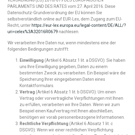
VERORDNUNG (EU) 2016/679 DES EUROPÄISCHEN
PARLAMENTS UND DES RATES vom 27. April 2016. Diese
Datenschutz-Grundverordnung der EU können Sie
selbstverständlich online auf EUR-Lex, dem Zugang zum EU-
Recht, unter
https://eur-lex.europa.eu/legal-content/DE/ALL/?
uri=celex%3A32016R0679
nachlesen.
Wir verarbeiten Ihre Daten nur, wenn mindestens eine der
folgenden Bedingungen zutrifft:
Einwilligung
(Artikel 6 Absatz 1 lit. a DSGVO): Sie haben
uns Ihre Einwilligung gegeben, Daten zu einem
bestimmten Zweck zu verarbeiten. Ein Beispiel wäre die
Speicherung Ihrer eingegebenen Daten eines
Kontaktformulars.
Vertrag
(Artikel 6 Absatz 1 lit. b DSGVO): Um einen
Vertrag oder vorvertragliche Verpflichtungen mit Ihnen
zu erfüllen, verarbeiten wir Ihre Daten. Wenn wir zum
Beispiel einen Kaufvertrag mit Ihnen abschließen,
benötigen wir vorab personenbezogene Informationen.
Rechtliche Verpflichtung
(Artikel 6 Absatz 1 lit. c
DSGVO): Wenn wir einer rechtlichen Verpflichtung