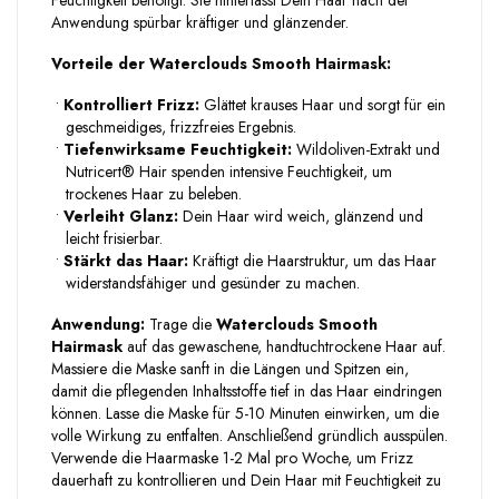
Feuchtigkeit benötigt. Sie hinterlässt Dein Haar nach der
Anwendung spürbar kräftiger und glänzender.
Vorteile der Waterclouds Smooth Hairmask:
•
Kontrolliert Frizz:
Glättet krauses Haar und sorgt für ein
geschmeidiges, frizzfreies Ergebnis.
•
Tiefenwirksame Feuchtigkeit:
Wildoliven-Extrakt und
Nutricert® Hair spenden intensive Feuchtigkeit, um
trockenes Haar zu beleben.
•
Verleiht Glanz:
Dein Haar wird weich, glänzend und
leicht frisierbar.
•
Stärkt das Haar:
Kräftigt die Haarstruktur, um das Haar
widerstandsfähiger und gesünder zu machen.
Anwendung:
Trage die
Waterclouds Smooth
Hairmask
auf das gewaschene, handtuchtrockene Haar auf.
Massiere die Maske sanft in die Längen und Spitzen ein,
damit die pflegenden Inhaltsstoffe tief in das Haar eindringen
können. Lasse die Maske für 5-10 Minuten einwirken, um die
volle Wirkung zu entfalten. Anschließend gründlich ausspülen.
Verwende die Haarmaske 1-2 Mal pro Woche, um Frizz
dauerhaft zu kontrollieren und Dein Haar mit Feuchtigkeit zu