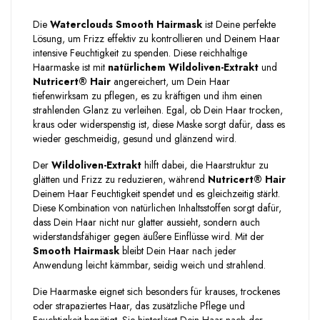
Die
Waterclouds Smooth Hairmask
ist Deine perfekte
Lösung, um Frizz effektiv zu kontrollieren und Deinem Haar
intensive Feuchtigkeit zu spenden. Diese reichhaltige
Haarmaske ist mit
natürlichem Wildoliven-Extrakt
und
Nutricert® Hair
angereichert, um Dein Haar
tiefenwirksam zu pflegen, es zu kräftigen und ihm einen
strahlenden Glanz zu verleihen. Egal, ob Dein Haar trocken,
kraus oder widerspenstig ist, diese Maske sorgt dafür, dass es
wieder geschmeidig, gesund und glänzend wird.
Der
Wildoliven-Extrakt
hilft dabei, die Haarstruktur zu
glätten und Frizz zu reduzieren, während
Nutricert® Hair
Deinem Haar Feuchtigkeit spendet und es gleichzeitig stärkt.
Diese Kombination von natürlichen Inhaltsstoffen sorgt dafür,
dass Dein Haar nicht nur glatter aussieht, sondern auch
widerstandsfähiger gegen äußere Einflüsse wird. Mit der
Smooth Hairmask
bleibt Dein Haar nach jeder
Anwendung leicht kämmbar, seidig weich und strahlend.
Die Haarmaske eignet sich besonders für krauses, trockenes
oder strapaziertes Haar, das zusätzliche Pflege und