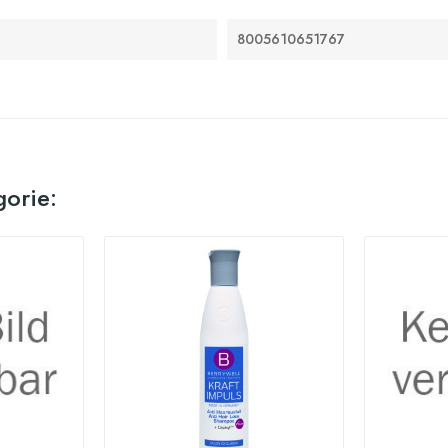
8005610651767
gorie: