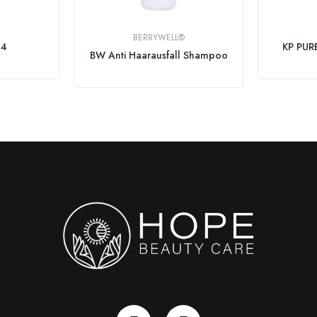
BERRYWELL®
44
KP PUR
BW Anti Haarausfall Shampoo