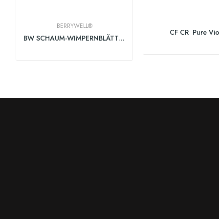
BERRYWELL®
CF CR Pure Vi
BW SCHAUM-WIMPERNBLÄTTCHEN, Berrywell, 100er Pack