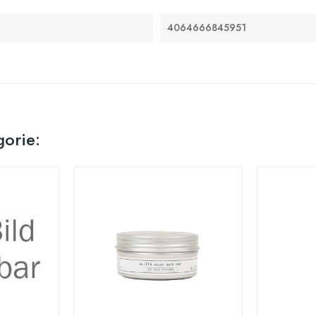
4064666845951
gorie: