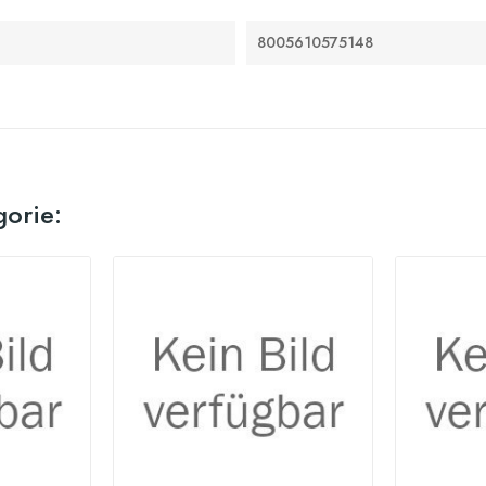
8005610575148
gorie: