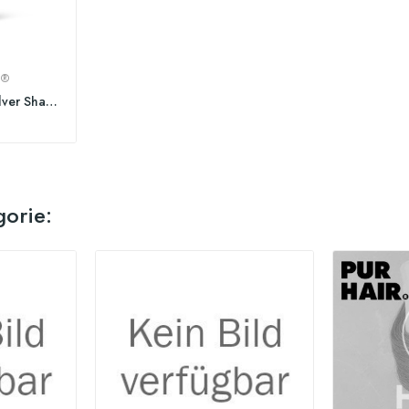
S®
Waterclouds Violet Silver Shampoo
gorie: