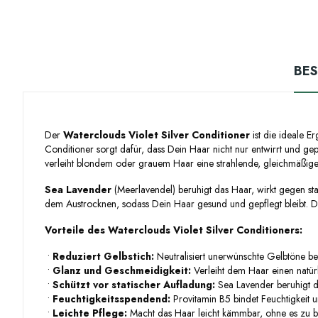
BE
Der
Waterclouds Violet Silver Conditioner
ist die ideale 
Conditioner sorgt dafür, dass Dein Haar nicht nur entwirrt und ge
verleiht blondem oder grauem Haar eine strahlende, gleichmäßige
Sea Lavender
(Meerlavendel) beruhigt das Haar, wirkt gegen sta
dem Austrocknen, sodass Dein Haar gesund und gepflegt bleibt. D
Vorteile des Waterclouds Violet Silver Conditioners:
•
Reduziert Gelbstich:
Neutralisiert unerwünschte Gelbtöne b
•
Glanz und Geschmeidigkeit:
Verleiht dem Haar einen natür
•
Schützt vor statischer Aufladung:
Sea Lavender beruhigt das
•
Feuchtigkeitsspendend:
Provitamin B5 bindet Feuchtigkeit 
•
Leichte Pflege:
Macht das Haar leicht kämmbar, ohne es zu 