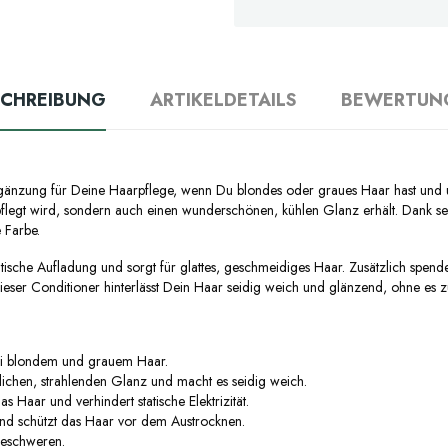
SCHREIBUNG
ARTIKELDETAILS
BEWERTUN
Ergänzung für Deine Haarpflege, wenn Du blondes oder graues Haar hast und 
pflegt wird, sondern auch einen wunderschönen, kühlen Glanz erhält. Dank sei
 Farbe.
tische Aufladung und sorgt für glattes, geschmeidiges Haar. Zusätzlich spend
ieser Conditioner hinterlässt Dein Haar seidig weich und glänzend, ohne es 
ei blondem und grauem Haar.
lichen, strahlenden Glanz und macht es seidig weich.
 Haar und verhindert statische Elektrizität.
und schützt das Haar vor dem Austrocknen.
beschweren.