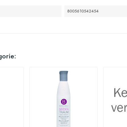
8005610542454
gorie: