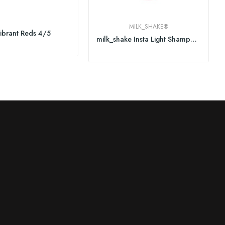
MILK_SHAKE®
ibrant Reds 4/5
milk_shake Insta Light Shampoo 300ml