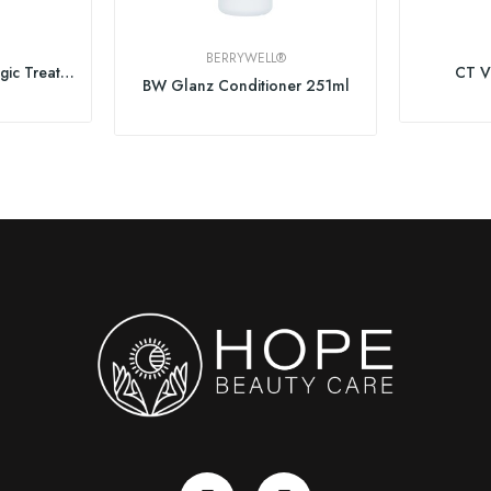
BERRYWELL®
PUR HAIR Organic Magic Treatment
CT V
BW Glanz Conditioner 251ml