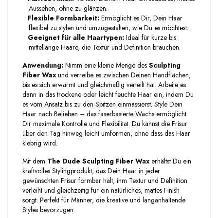
Aussehen, ohne zu glänzen.
•
Flexible Formbarkeit:
Ermöglicht es Dir, Dein Haar
flexibel zu stylen und umzugestalten, wie Du es möchtest.
•
Geeignet für alle Haartypen:
Ideal für kurze bis
mittellange Haare, die Textur und Definition brauchen.
Anwendung:
Nimm eine kleine Menge des
Sculpting
Fiber Wax
und verreibe es zwischen Deinen Handflächen,
bis es sich erwärmt und gleichmäßig verteilt hat. Arbeite es
dann in das trockene oder leicht feuchte Haar ein, indem Du
es vom Ansatz bis zu den Spitzen einmassierst. Style Dein
Haar nach Belieben – das faserbasierte Wachs ermöglicht
Dir maximale Kontrolle und Flexibilität. Du kannst die Frisur
über den Tag hinweg leicht umformen, ohne dass das Haar
klebrig wird.
Mit dem
The Dude Sculpting Fiber Wax
erhältst Du ein
kraftvolles Stylingprodukt, das Dein Haar in jeder
gewünschten Frisur formbar hält, ihm Textur und Definition
verleiht und gleichzeitig für ein natürliches, mattes Finish
sorgt. Perfekt für Männer, die kreative und langanhaltende
Styles bevorzugen.