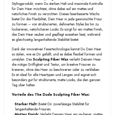
Stylingprodukt, wenn Du starken Halt und maximale Kontrolle
für Dein Haar möchtest, ohne dabei auf ein mattes und
natürliches Finish zu verzichten. Dieses faserbasierte Wachs
bietet Dir die Flexibilität, Dein Haar in jede gewünschte Frisur
zu formen – von strukturierten, definierten Styles bis hin zu
lockereren, natürlicheren Looks. Es sorgt für ein mattes Finish,
das Dein Haar sauber und gepflegt aussehen lässt, während
es gleichzeitig langanhaltende Stabilität bietet.
Dank der innovativen Fasertechnologie kannst Du Dein Haar
so stylen, wie es Dir gefällt, und es dabei flexibel formen und
umstylen. Das
Sculpting Fiber Wax
verleiht Deinem Haar
die nötige Griffigkeit und Textur, um kreative Frisuren zu
kreieren, ohne das Haar zu beschweren oder zu verkleben.
Es ist ideal für alle Haartypen und Längen und eignet sich
besonders gut für strukturierte, matte Looks, die den ganzen
Tag über halten.
Vorteile des The Dude Sculpting Fiber Wax:
•
Starker Halt:
Bietet Dir zuverlässige Stabilität für
langanhaltende Frisuren.
•
Mattes Finish:
Verleiht Deinem Haar ein sauberes, mattes