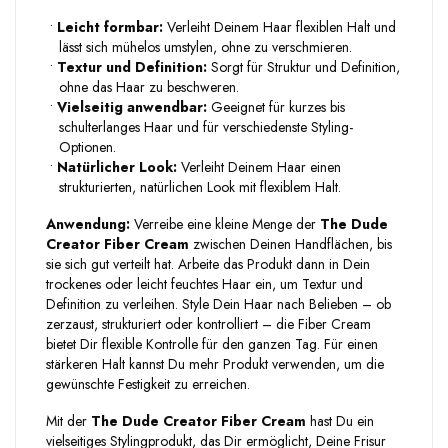
•
Leicht formbar:
Verleiht Deinem Haar flexiblen Halt und
lässt sich mühelos umstylen, ohne zu verschmieren.
•
Textur und Definition:
Sorgt für Struktur und Definition,
ohne das Haar zu beschweren.
•
Vielseitig anwendbar:
Geeignet für kurzes bis
schulterlanges Haar und für verschiedenste Styling-
Optionen.
•
Natürlicher Look:
Verleiht Deinem Haar einen
strukturierten, natürlichen Look mit flexiblem Halt.
Anwendung:
Verreibe eine kleine Menge der
The Dude
Creator Fiber Cream
zwischen Deinen Handflächen, bis
sie sich gut verteilt hat. Arbeite das Produkt dann in Dein
trockenes oder leicht feuchtes Haar ein, um Textur und
Definition zu verleihen. Style Dein Haar nach Belieben – ob
zerzaust, strukturiert oder kontrolliert – die Fiber Cream
bietet Dir flexible Kontrolle für den ganzen Tag. Für einen
stärkeren Halt kannst Du mehr Produkt verwenden, um die
gewünschte Festigkeit zu erreichen.
Mit der
The Dude Creator Fiber Cream
hast Du ein
vielseitiges Stylingprodukt, das Dir ermöglicht, Deine Frisur