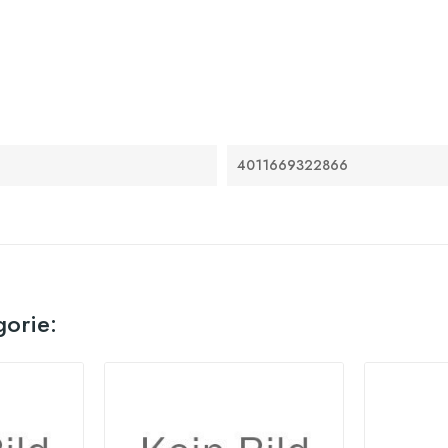
4011669322866
gorie: