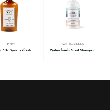
DEPOT®
WATERCLOUDS®
DEPOT No. 607 Sport Refreshing Body Spray 200ml
Waterclouds Moist Shampoo