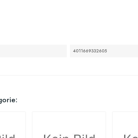
4011669332605
gorie: