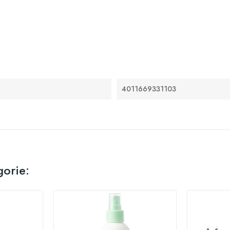
4011669331103
gorie: