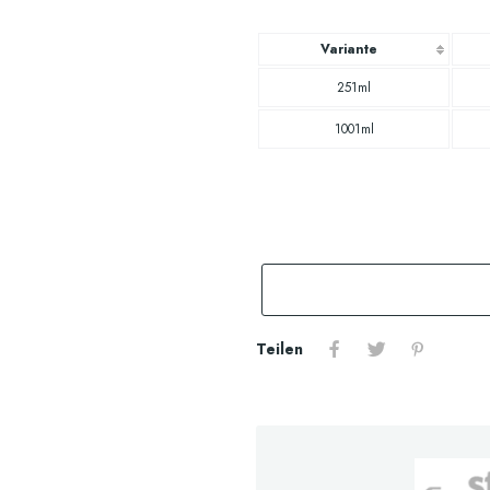
Variante
251ml
1001ml
Teilen