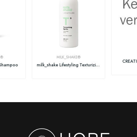
S®
MILK_SHAKE®
CREAT
 Shampoo
milk_shake Lifestyling Texturizing Spritz 200...