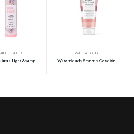
MILK_SHAKE®
WATERCLOUDS®
milk_shake Insta Light Shampoo 300ml
Waterclouds Smooth Conditioner