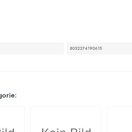
8032274190615
gorie: