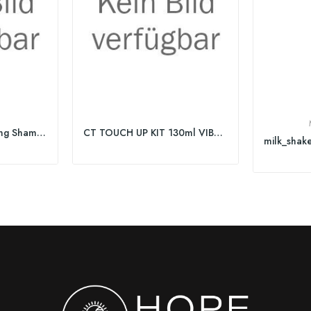
Volume Boost Bodifying Shampoo
CT TOUCH UP KIT 130ml VIBRANT_REDS 55/65