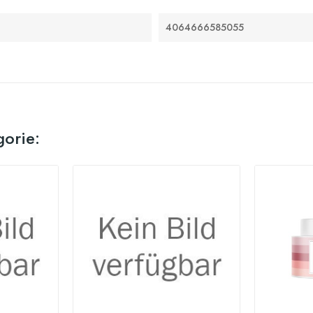
4064666585055
gorie: