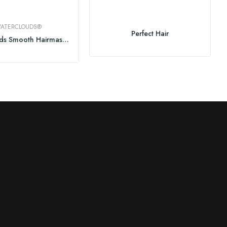
ATERCLOUDS®
Perfect Hair
Waterclouds Smooth Hairmask 250ml