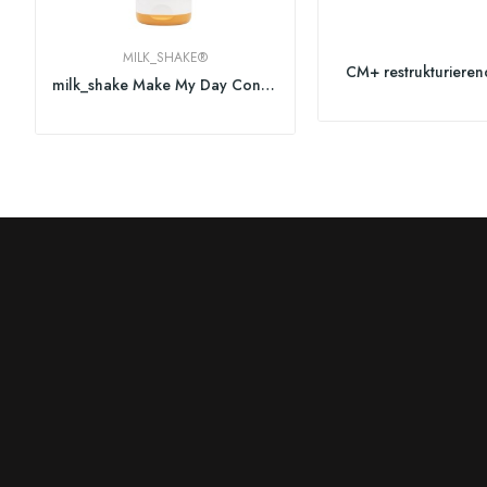
MILK_SHAKE®
CM+ restrukturiere
milk_shake Make My Day Conditioner 250ml