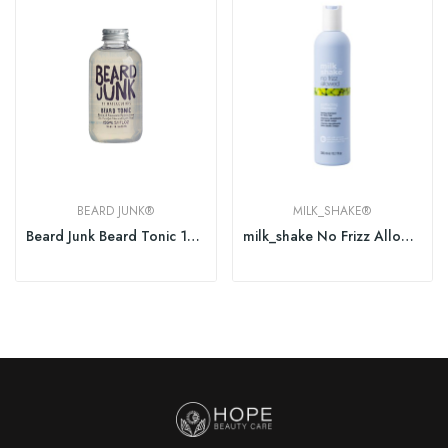
BEARD JUNK®
MILK_SHAKE®
Beard Junk Beard Tonic 150ml
milk_shake No Frizz Allowed Perfecting Shampoo...