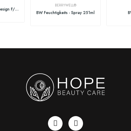
BERRYWELL®
PUR HAIR Hairspray Design F/X extra strong 400ml
BW Feuchtigkeits - Spray 251ml
B