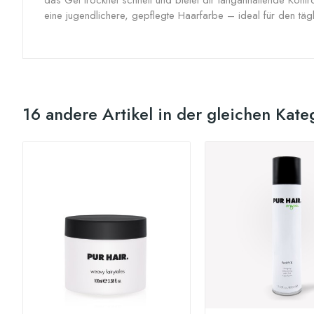
das Gel trocknet schnell und bietet dir langanhaltende Kont
eine jugendlichere, gepflegte Haarfarbe – ideal für den tä
16 andere Artikel in der gleichen Kate