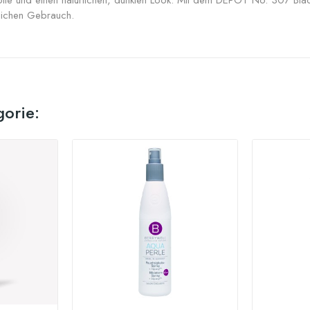
rolle und einen natürlichen, dunklen Look. Mit dem DEPOT No. 307 Black
glichen Gebrauch.
gorie: