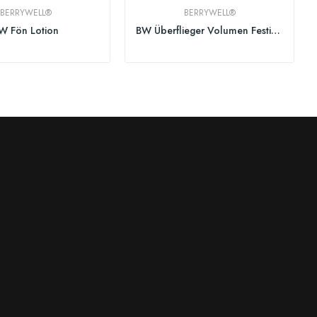
BERRYWELL®
BERRYWELL®
W Fön Lotion
BW Überflieger Volumen Festiger 251ml