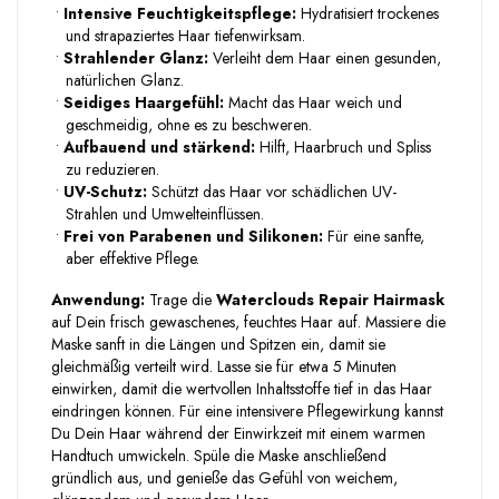
•
Intensive Feuchtigkeitspflege:
Hydratisiert trockenes
und strapaziertes Haar tiefenwirksam.
•
Strahlender Glanz:
Verleiht dem Haar einen gesunden,
natürlichen Glanz.
•
Seidiges Haargefühl:
Macht das Haar weich und
geschmeidig, ohne es zu beschweren.
•
Aufbauend und stärkend:
Hilft, Haarbruch und Spliss
zu reduzieren.
•
UV-Schutz:
Schützt das Haar vor schädlichen UV-
Strahlen und Umwelteinflüssen.
•
Frei von Parabenen und Silikonen:
Für eine sanfte,
aber effektive Pflege.
Anwendung:
Trage die
Waterclouds Repair Hairmask
auf Dein frisch gewaschenes, feuchtes Haar auf. Massiere die
Maske sanft in die Längen und Spitzen ein, damit sie
gleichmäßig verteilt wird. Lasse sie für etwa 5 Minuten
einwirken, damit die wertvollen Inhaltsstoffe tief in das Haar
eindringen können. Für eine intensivere Pflegewirkung kannst
Du Dein Haar während der Einwirkzeit mit einem warmen
Handtuch umwickeln. Spüle die Maske anschließend
gründlich aus, und genieße das Gefühl von weichem,