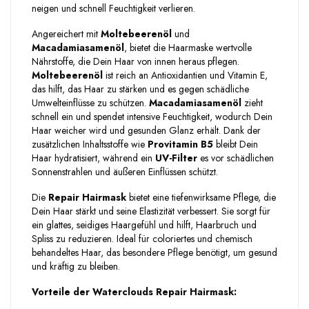
neigen und schnell Feuchtigkeit verlieren.
Angereichert mit
Moltebeerenöl
und
Macadamiasamenöl
, bietet die Haarmaske wertvolle
Nährstoffe, die Dein Haar von innen heraus pflegen.
Moltebeerenöl
ist reich an Antioxidantien und Vitamin E,
das hilft, das Haar zu stärken und es gegen schädliche
Umwelteinflüsse zu schützen.
Macadamiasamenöl
zieht
schnell ein und spendet intensive Feuchtigkeit, wodurch Dein
Haar weicher wird und gesunden Glanz erhält. Dank der
zusätzlichen Inhaltsstoffe wie
Provitamin B5
bleibt Dein
Haar hydratisiert, während ein
UV-Filter
es vor schädlichen
Sonnenstrahlen und äußeren Einflüssen schützt.
Die
Repair Hairmask
bietet eine tiefenwirksame Pflege, die
Dein Haar stärkt und seine Elastizität verbessert. Sie sorgt für
ein glattes, seidiges Haargefühl und hilft, Haarbruch und
Spliss zu reduzieren. Ideal für coloriertes und chemisch
behandeltes Haar, das besondere Pflege benötigt, um gesund
und kräftig zu bleiben.
Vorteile der Waterclouds Repair Hairmask: