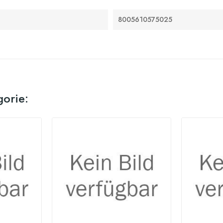
8005610575025
gorie: