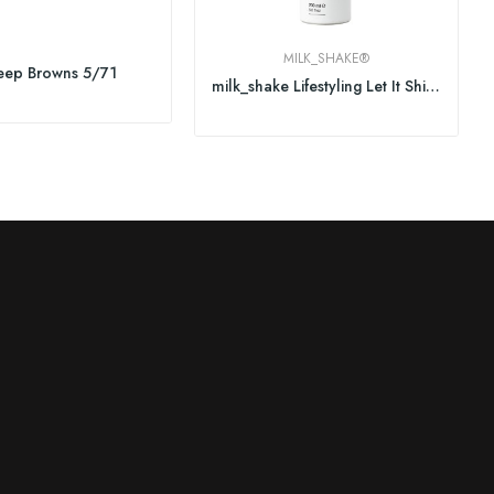
MILK_SHAKE®
eep Browns 5/71
milk_shake Lifestyling Let It Shine 200 ml (NEU)