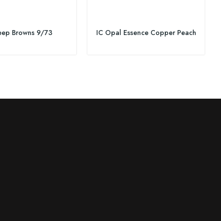
eep Browns 9/73
IC Opal Essence Copper Peach