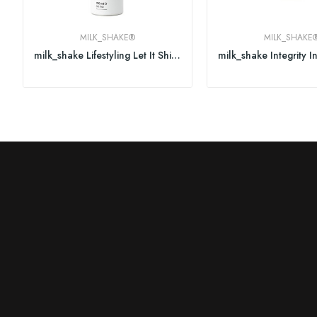
MILK_SHAKE®
MILK_SHAKE
milk_shake Lifestyling Let It Shine 200 ml (NEU)