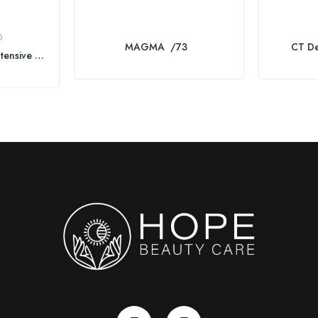
®
MAGMA /73
CT D
milk_shake Integrity Intensive Treatment