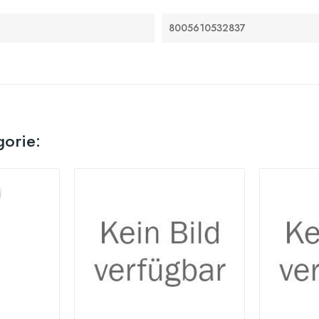
8005610532837
gorie: