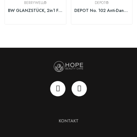
BERRYWELL®
DEPOT®
BW GLANZSTÜCK, 2in1 Festes Shampoo&Conditioner 80g
DEPOT No. 102 Anti-Dandruff & Sebum Control...
KONTAKT