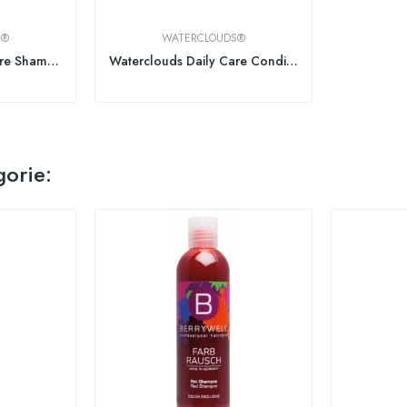
S®
WATERCLOUDS®
Waterclouds Daily Care Shampoo
Waterclouds Daily Care Conditioner
gorie: