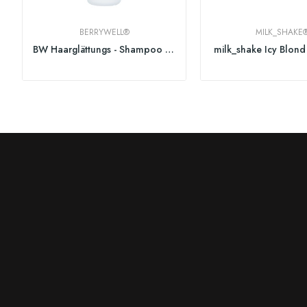
BERRYWELL®
MILK_SHAKE
BW Haarglättungs - Shampoo 251ml
milk_shake Icy Blon