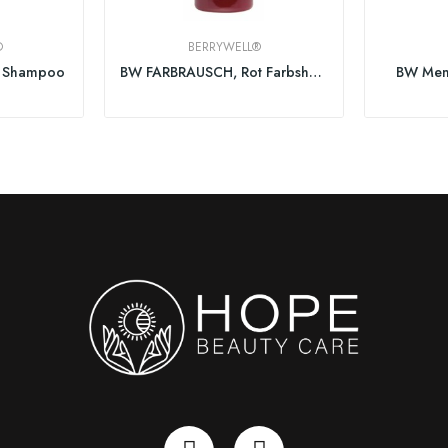
®
BERRYWELL®
d Shampoo
BW FARBRAUSCH, Rot Farbshampoo 251ml
BW Men