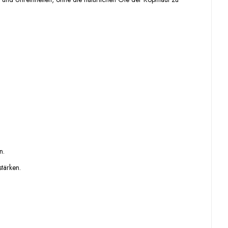
n.
tärken.