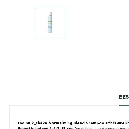
BE
Das
milk_shake Normalizing Blend Shampoo
enthält eine K
Formel ist frei von SLS/SLES und Parabenen, was sie besonders sc