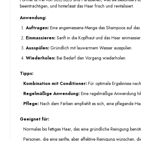
beeinträchtigen, und hinterlässt das Haar frisch und revitalisiert.
Anwendung:
Auftragen:
Eine angemessene Menge des Shampoos auf das n
1.
Einmassieren:
Sanft in die Kopfhaut und das Haar einmassiere
2.
Ausspülen:
Gründlich mit lauwarmem Wasser ausspülen.
3.
Wiederholen:
Bei Bedarf den Vorgang wiederholen.
4.
Tipps:
•
Kombination mit Conditioner:
Für optimale Ergebnisse na
•
Regelmäßige Anwendung:
Eine regelmäßige Anwendung hilf
•
Pflege:
Nach dem Färben empfiehlt es sich, eine pflegende Ha
Geeignet für:
•
Normales bis fettiges Haar, das eine gründliche Reinigung benöti
•
Personen, die eine sanfte, aber effektive Reinigung wünschen, di