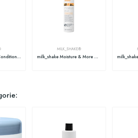
®
MILK_SHAKE®
milk_shake Leave In Conditioner 350ml
milk_shake Moisture & More Whipped Cream
gorie: