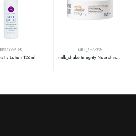
BERRYWELL®
MILK_SHAKE®
sitiv Lotion 126ml
milk_shake Integrity Nourishing Muru Muru...