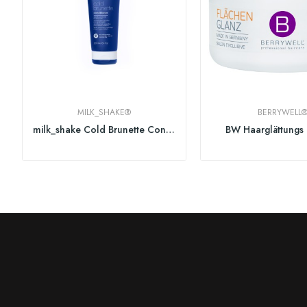
MILK_SHAKE®
BERRYWELL
milk_shake Cold Brunette Conditioner
BW Haarglättungs 