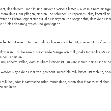
ment, das deinem Haar 12 unglaubliche Vorteile bietet – alles in einem einzigen
am dein Haar pflegen, stärken und schützen. Es repariert Spliss, kontrolliert 
 fettende Formel eignet sich für alle Haartypen und sorgt dafür, dass dein Haa
ar fühlt sich samtig weich und gepflegt an.
eicht mit einem Handtuch ab, sodass es noch feucht, aber nicht tropfnass is
zu aktivieren. Sprühe eine ausreichende Menge von milk_shake Incredible Milk
 bei Bedarf an.
sicherzustellen, dass es überall verteilt ist. Du kannst auch deine Finger b
 werden. Style dein Haar wie gewohnt. Incredible Milk bietet Hitzeschutz, s
Milk bei jeder Haarwäsche oder immer dann, wenn dein Haar zusätzlichen Schu
zu schützen.