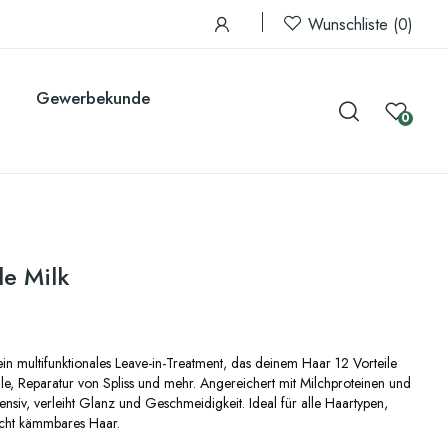
Wunschliste
0
Gewerbekunde
0
le Milk
ein multifunktionales Leave-in-Treatment, das deinem Haar 12 Vorteile
olle, Reparatur von Spliss und mehr. Angereichert mit Milchproteinen und
tensiv, verleiht Glanz und Geschmeidigkeit. Ideal für alle Haartypen,
eicht kämmbares Haar.