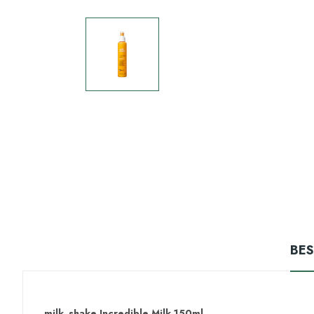
BE
milk_shake Incredible Milk 150ml