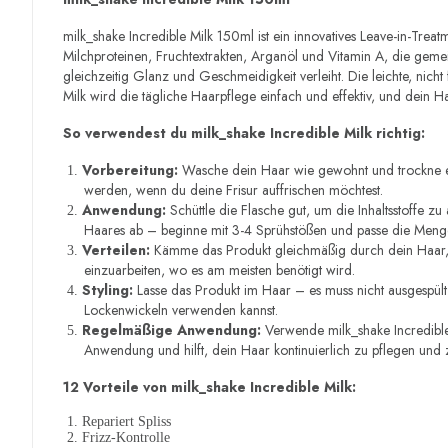
milk_shake Incredible Milk 150ml ist ein innovatives Leave-in-Treat
Milchproteinen, Fruchtextrakten, Arganöl und Vitamin A, die gemeins
gleichzeitig Glanz und Geschmeidigkeit verleiht. Die leichte, nicht
Milk wird die tägliche Haarpflege einfach und effektiv, und dein Ha
So verwendest du milk_shake Incredible Milk richtig:
Vorbereitung:
Wasche dein Haar wie gewohnt und trockne es l
1.
werden, wenn du deine Frisur auffrischen möchtest.
Anwendung:
Schüttle die Flasche gut, um die Inhaltsstoffe 
2.
Haares ab – beginne mit 3-4 Sprühstößen und passe die Menge
Verteilen:
Kämme das Produkt gleichmäßig durch dein Haar, um 
3.
einzuarbeiten, wo es am meisten benötigt wird.
Styling:
Lasse das Produkt im Haar – es muss nicht ausgespült
4.
Lockenwickeln verwenden kannst.
Regelmäßige Anwendung:
Verwende milk_shake Incredible 
5.
Anwendung und hilft, dein Haar kontinuierlich zu pflegen und 
12 Vorteile von milk_shake Incredible Milk:
1.
Repariert Spliss
2.
Frizz-Kontrolle