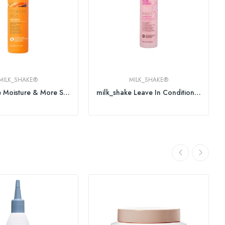
MILK_SHAKE®
MILK_SHAKE®
milk_shake Moisture & More Shampoo
milk_shake Leave In Conditioner Flower Fragrance